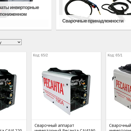
раты инверторные
 пониженном
Сварочные принадлежности
65/2
65/1
Сварочный аппарат
Сварочный
та САИ 220
инверторный Ресанта САИ190
инверторн