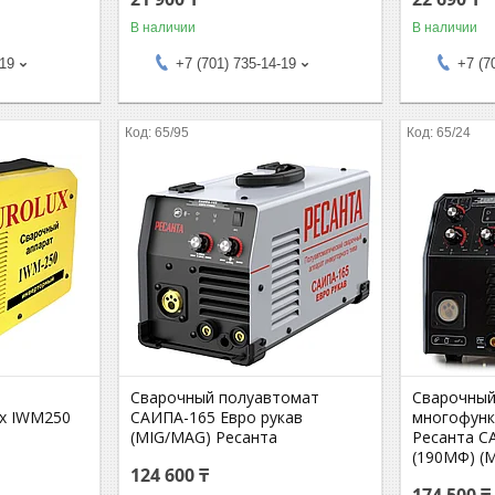
В наличии
В наличии
-19
+7 (701) 735-14-19
+7 (7
65/95
65/24
Сварочный полуавтомат
Сварочный
ux IWM250
САИПА-165 Евро рукав
многофун
(MIG/MAG) Ресанта
Ресанта 
(190МФ) (
124 600 ₸
174 500 ₸