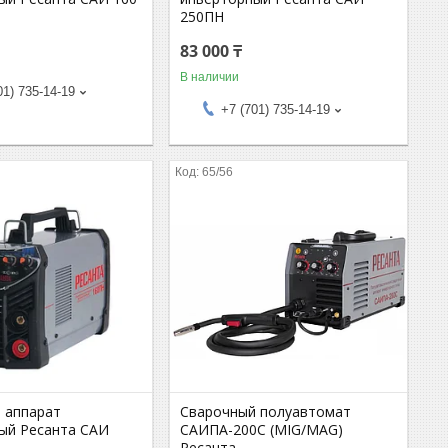
250ПН
83 000 ₸
В наличии
01) 735-14-19
+7 (701) 735-14-19
65/56
 аппарат
Сварочный полуавтомат
ый Ресанта САИ
САИПА-200C (MIG/MAG)
Ресанта