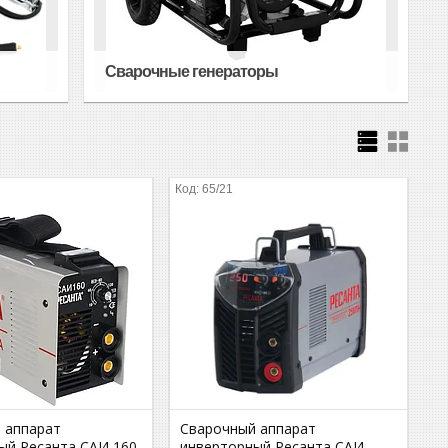
Сварочные генераторы
65/21
 аппарат
Сварочный аппарат
ый Ресанта САИ 160
инверторный Ресанта САИ