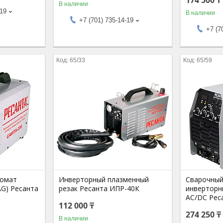
В наличии
-19
В наличии
+7 (701) 735-14-19
+7 (7
65/33
65/59
томат
Инверторный плазменный
Сварочный
G) Ресанта
резак Ресанта ИПР-40К
инверторн
AC/DC Рес
112 000 ₸
274 250 ₸
В наличии