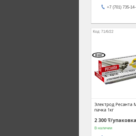
+7 (701) 735-14
71/6/22
Электрод Ресанта М
пачка 1кг
2 300 ₸/упаковк
В наличии