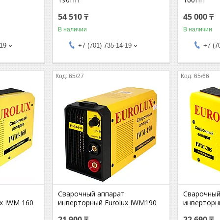
54 510 ₸
45 000 ₸
В наличии
В наличии
-19
+7 (701) 735-14-19
+7 (7
65/27
65/66
Сварочный аппарат
Сварочный
x IWM 160
инверторный Eurolux IWM190
инверторн
21 900 ₸
22 690 ₸