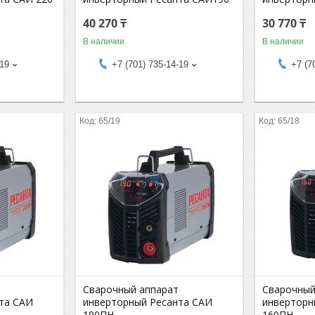
40 270 ₸
30 770 ₸
В наличии
В наличии
-19
+7 (701) 735-14-19
+7 (7
65/19
65/18
Сварочный аппарат
Сварочный
та САИ
инверторный Ресанта САИ
инверторн
190ПН
160ПН