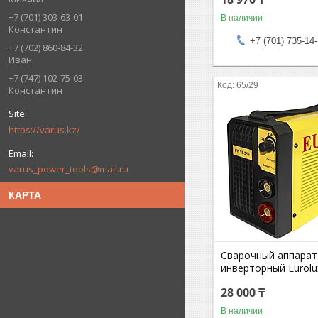
+7 (701) 303-63-01
В наличии
Константин
+7 (701) 735-14
+7 (702) 860-84-32
Иван
+7 (747) 102-75-03
65/29
Константин
https://varus.kz/
varus_power_tools@mail.ru
КАРТА
Сварочный аппарат
инверторный Eurol
28 000 ₸
В наличии