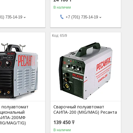
В наличии
01) 735-14-19
+7 (701) 735-14-19
65/9
 полуавтомат
Сварочный полуавтомат
кциональный
САИПА-200 (MIG/MAG) Ресанта
САИПА-200МФ
139 450 ₸
MIG/MAG/TIG)
В наличии