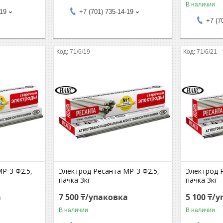
В наличии
-19
+7 (701) 735-14-19
+7 (7
71/6/19
71/6/21
Р-3 Ф2.5,
Электрод Ресанта МР-3 Ф2.5,
Электрод 
пачка 3кг
пачка 3кг
а
7 500 ₸/упаковка
5 100 ₸/
В наличии
В наличии