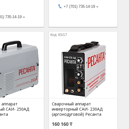
+7 (701) 735-14-19
01) 735-14-19
65/17
 аппарат
Сварочный аппарат
ый САИ- 250АД
инверторный САИ- 230АД
анта
(аргонодуговой) Ресанта
160 160 ₸