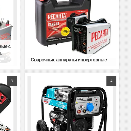
ные с
,
Сварочные аппараты инверторные
9
4