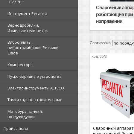
"ВИХРЬ"
Сварочные аппа
Инструмент Ресанта
работающие при
напряжении
Зернодробилки,
Измельчители веток
Виброплиты,
вибротрамбовки, Резчики
швов
65/3
Компрессоры
Пуско-зарядные устройства
Электроинструменты ALTECO
Тачки садово-строительные
Мотобуры, шнеки,
воздуходувки
Сварочный аппарат
Прайс-листы
инверторный Ресан