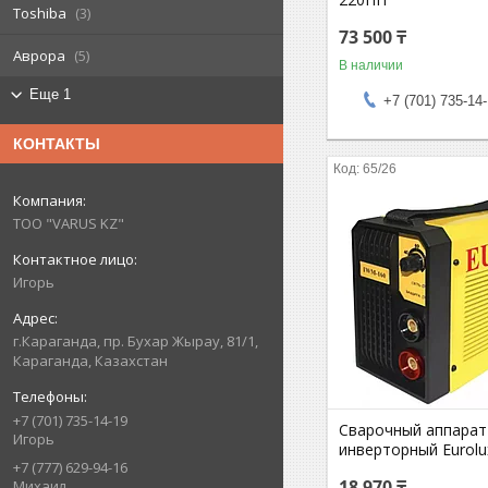
Toshiba
3
73 500 ₸
Аврора
5
В наличии
Еще 1
+7 (701) 735-14
КОНТАКТЫ
65/26
ТОО "VARUS KZ"
Игорь
г.Караганда, пр. Бухар Жырау, 81/1,
Караганда, Казахстан
+7 (701) 735-14-19
Сварочный аппарат
Игорь
инверторный Eurolu
+7 (777) 629-94-16
18 970 ₸
Михаил