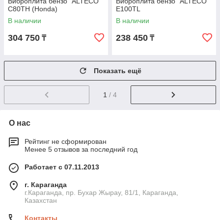
Виброплита бензо "ALTECO"
Виброплита бензо "ALTECO"
C80TH (Honda)
Е100TL
В наличии
В наличии
304 750
238 450
₸
₸
Показать ещё
1
/ 4
О нас
Рейтинг не сформирован
Менее 5 отзывов за последний год
Работает с 07.11.2013
г. Караганда
г.Караганда, пр. Бухар Жырау, 81/1, Караганда,
Казахстан
Контакты