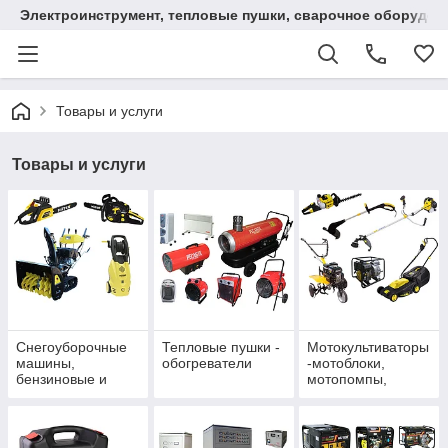
Электроинструмент, тепловые пушки, сварочное оборудов
Товары и услуги
Товары и услуги
Снегоуборочные
Тепловые пушки -
Мотокультиваторы
машины,
обогреватели
-мотоблоки,
бензиновые и
мотопомпы,
электропилы,
триммеры,
мойки высокого
газонокосилки,
давления
кусторезы