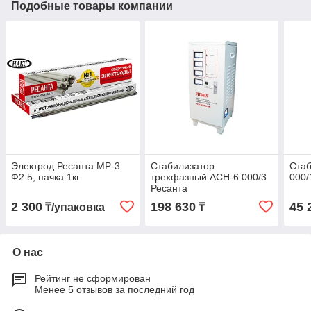
Подобные товары компании
Электрод Ресанта МР-3
Стабилизатор
Стаб
Ф2.5, пачка 1кг
трехфазный АСН-6 000/3
000/
Ресанта
2 300
198 630
45 
₸/упаковка
₸
О нас
Рейтинг не сформирован
Менее 5 отзывов за последний год