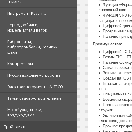
"ВИХРЬ"
Функция «Форса
сварочный шов.
Инструмент Ресанта
Функция VRD (б
защищая от пораж
Зернодробилки,
Цифровой диспл
Измельчители веток
Прозрачная защ
Наличие принуд
Виброплиты,
Преимущества:
вибротрамбовки, Резчики
Цифровой LCD 
швов
Режим TIG LIFT
Наличие функц
Компрессоры
Самая высокая 
Защита от перег
Пуско-зарядные устройства
Создан на IGBT
Высокая электр
Электроинструменты ALTECO
т.п.).
Специальная сх
Тачки садово-строительные
Возможна сварк
Платы аппарато
Мотобуры, шнеки,
стружки.
воздуходувки
Удлиненный каб
электрододержат
Прочное прозра
Прайс-листы
Лёгкое и плавно