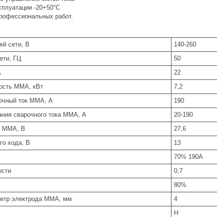
сплуатации -20+50°С
рофессиональных работ.
й сети, В
140-260
ети, ГЦ
50
А
22
ость ММА, кВт
7,2
очный ток MMA, А
190
ания сварочного тока MMA, А
20-190
е ММА, В
27,6
го хода, В
13
70% 190А
ости
0,7
80%
етр электрода MMA, мм
4
Н