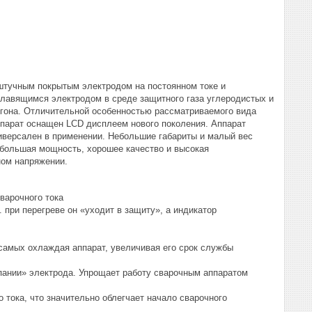
штучным покрытым электродом на постоянном токе и
лавящимся электродом в среде защитного газа углеродистых и
ргона. Отличительной особенностью рассматриваемого вида
ппарат оснащен LCD дисплеем нового поколения. Аппарат
ниверсален в применении. Небольшие габариты и малый вес
ебольшая мощность, хорошее качество и высокая
ном напряжении.
варочного тока
 при перегреве он «уходит в защиту», а индикатор
амых охлаждая аппарат, увеличивая его срок службы
липании» электрода. Упрощает работу сварочным аппаратом
о тока, что значительно облегчает начало сварочного