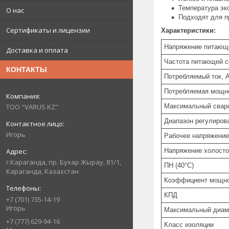
Температура эк
О нас
Подходят для п
Сертификаты и лицензии
Характеристики:
Напряжение питающе
Доставка и оплата
Частота питающей с
КОНТАКТЫ
Потребляемый ток, 
Потребляемая мощн
Максимальный свар
ТОО "VARUS KZ"
Диапазон регулиров
Игорь
Рабочее напряжени
Напряжение холосто
г.Караганда, пр. Бухар Жырау, 81/1,
ПН (40°C)
Караганда, Казахстан
Коэффициент мощн
КПД
+7 (701) 735-14-19
Игорь
Максимальный диам
+7 (777) 629-94-16
Класс изоляции