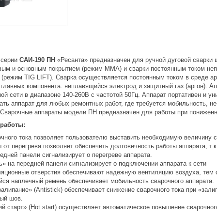
серии
САИ-190 ПН
«Ресанта» предназначен для ручной дуговой сварки 
вым и основным покрытием (режим ММА) и сварки постоянным током неп
(режим TIG LIFT). Сварка осуществляется постоянным током в среде а
 главных компонента: неплавящийся электрод и защитный газ (аргон). А
ой сети в диапазоне 140-260В с частотой 50Гц. Аппарат портативен и у
ать аппарат для любых ремонтных работ, где требуется мобильность, н
 Сварочные аппараты модели ПН предназначен для работы при понижен
 работы:
очного тока позволяет пользователю выставить необходимую величину с
от перегрева позволяет обеспечить долговечность работы аппарата, т.к.
едней панели сигнализирует о перегреве аппарата.
ь» на передней панели сигнализирует о подключении аппарата к сети
яционные отверстия обеспечивают надежную вентиляцию воздуха, тем с
ся наплечный ремень обеспечивает мобильность сварочного аппарата.
алипание» (Antistick) обеспечивает снижение сварочного тока при «за
ый шов.
й старт» (Hot start) осуществляет автоматическое повышение сварочног