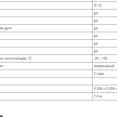
IP 21
да
да
аж дуги
да
да
да
да
ры эксплуатации, °С
-20...+50
ия
инверторный
2 года
0.259 × 0.259 
7.6 кг
и