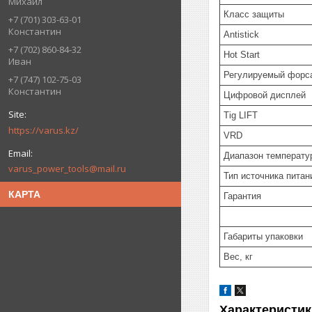
Михаил
Класс защиты
+7 (701) 303-63-01
Константин
Antistick
+7 (702) 860-84-32
Hot Start
Иван
Регулируемый форс
+7 (747) 102-75-03
Константин
Цифровой дисплей
Tig LIFT
https://varus.kz/
VRD
Диапазон температу
varus_power_tools@mail.ru
Тип источника питан
КАРТА
Гарантия
Габариты упаковки
Вес, кг
Характеристик