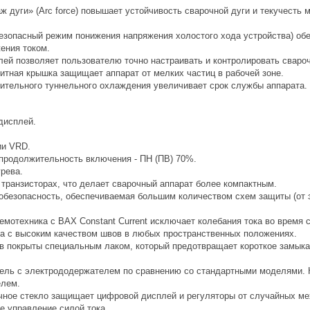
ж дуги» (Arc force) повышает устойчивость сварочной дуги и текучесть
езопасный режим понижения напряжения холостого хода устройства) об
ения током.
ей позволяет пользователю точно настраивать и контролировать свароч
итная крышка защищает аппарат от мелких частиц в рабочей зоне.
ительного туннельного охлаждения увеличивает срок службы аппарата.
дисплей.
ии VRD.
продолжительность включения - ПН (ПВ) 70%.
рева.
 транзисторах, что делает сварочный аппарат более компактным.
обезопасность, обеспечиваемая большим количеством схем защиты (от э
емотехника с ВАХ Constant Current исключает колебания тока во время 
а с высоким качеством швов в любых пространственных положениях.
в покрыты специальным лаком, который предотвращает короткое замыка
ель с электрододержателем по сравнению со стандартными моделями. 
елем.
чное стекло защищает цифровой дисплей и регуляторы от случайных мех
е управление силой тока.