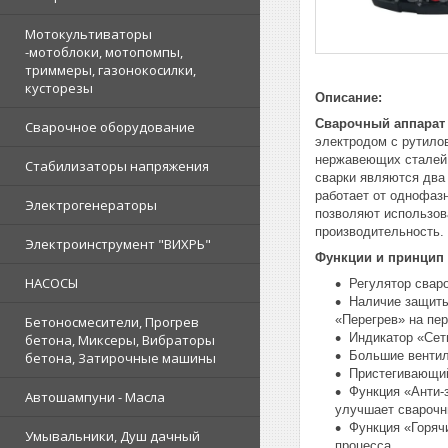
Мотокультиваторы
-мотоблоки, мотопомпы,
триммеры, газонокосилки,
кусторезы
Описание:
Сварочный аппарат
Сварочное оборудование
электродом с рутило
нержавеющих сталей 
Стабилизаторы напряжения
сварки являются два
работает от однофазн
Электрогенераторы
позволяют использов
производительность.
Электроинструмент "ВИХРЬ"
Функции и принцип
НАСОСЫ
Регулятор свар
Наличие защиты 
«Перегрев» на пер
Бетоносмесители, Прогрев
Индикатор «Сет
бетона, Миксеры, Вибраторы
Большие вентил
бетона, Затирочные машины
Пристегивающий
Функция «Анти-з
Автошампуни - Масла
улучшает сварочн
Функция «Горячи
Умывальники, Душ дачный
процесса.