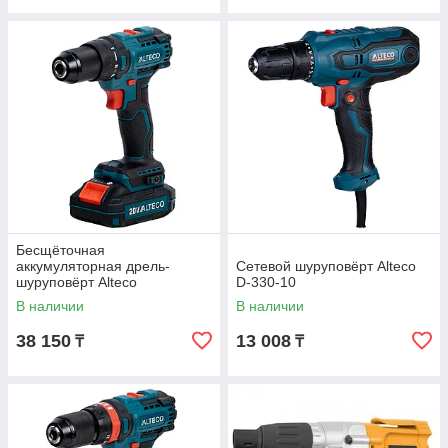
Бесщёточная
аккумуляторная дрель-
Сетевой шуруповёрт Alteco
шуруповёрт Alteco
D-330-10
(20v,1аккум,2А) CD 1813Li BL
В наличии
В наличии
38 150
13 008
₸
₸