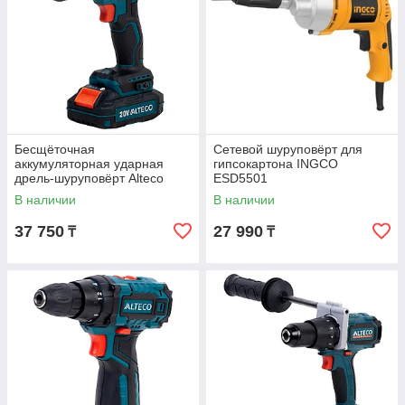
Бесщёточная
Сетевой шуруповёрт для
аккумуляторная ударная
гипсокартона INGCO
дрель-шуруповёрт Alteco
ESD5501
(20v,1аккум) CID 1813Li BL
В наличии
В наличии
37 750
27 990
₸
₸