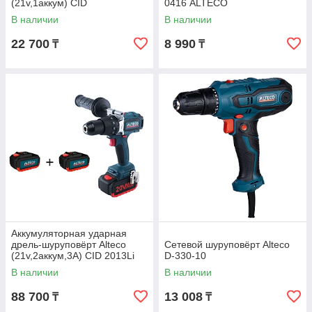
(21v,1аккум) CID
0416 ALTECO
2110.1(0415)
В наличии
В наличии
22 700
8 990
₸
₸
Аккумуляторная ударная
дрель-шуруповёрт Alteco
Сетевой шуруповёрт Alteco
(21v,2аккум,3A) CID 2013Li
D-330-10
X2 BL
В наличии
В наличии
88 700
13 008
₸
₸