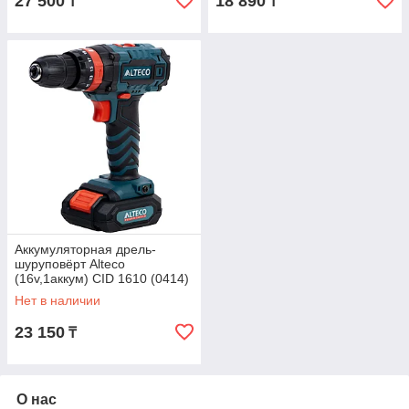
27 500
18 890
₸
₸
Аккумуляторная дрель-
шуруповёрт Alteco
(16v,1аккум) CID 1610 (0414)
Нет в наличии
23 150
₸
О нас