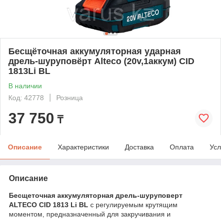
Бесщёточная аккумуляторная ударная
дрель-шуруповёрт Alteco (20v,1аккум) CID
1813Li BL
В наличии
Код: 42778
Розница
37 750
₸
Описание
Характеристики
Доставка
Оплата
Усл
Описание
Бесщеточная аккумуляторная дрель-шуруповерт
ALTECO CID 1813 Li BL
с регулируемым крутящим
моментом, предназначенный для закручивания и