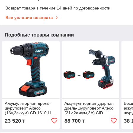
Возврат товара в течение 14 дней по договоренности
Все условия возврата
Подобные товары компании
Аккумуляторная дрель-
Аккумуляторная ударная
Бес
шуруповёрт Alteco
дрель-шуруповёрт Alteco
акку
(16v,2аккум) CD 1610 LI
(21v,2аккум,3A) CID
шуру
(0412)
2013Li X2 BL
(20v
23 520
88 700
38 
₸
₸
BL