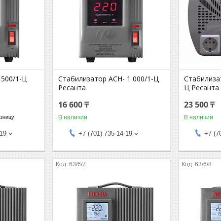
 500/1-Ц
Стабилизатор АСН- 1 000/1-Ц
Стабилизат
Ресанта
Ц Ресанта
16 600 ₸
23 500 ₸
В наличии
В наличии
озницу
-19
+7 (701) 735-14-19
+7 (7
63/6/7
63/6/8