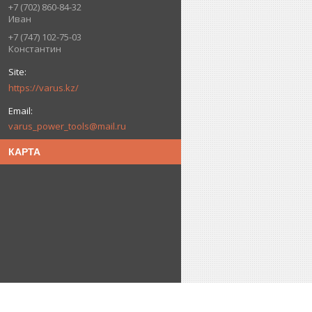
+7 (702) 860-84-32
Иван
+7 (747) 102-75-03
Константин
https://varus.kz/
varus_power_tools@mail.ru
КАРТА