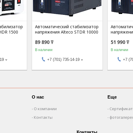
абилизатор
Автоматический стабилизатор
Автоматич
 HDR 1500
напряжения Alteco STDR 10000
напряжени
89 890 ₸
51 990 ₸
В наличии
В наличии
-19
+7 (701) 735-14-19
+7 (7
О нас
Еще
О компании
Сертифика
Контакты
фотогалере