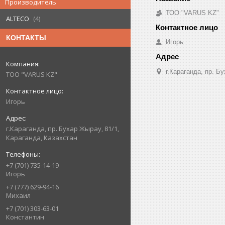
Производитель
ТОО "VARUS KZ"
ALTECO
4
КОНТАКТЫ
Игорь
г.Караганда, пр. Б
ТОО "VARUS KZ"
Игорь
г.Караганда, пр. Бухар Жырау, 81/1,
Караганда, Казахстан
+7 (701) 735-14-19
Игорь
+7 (777) 629-94-16
Михаил
+7 (701) 303-63-01
Константин