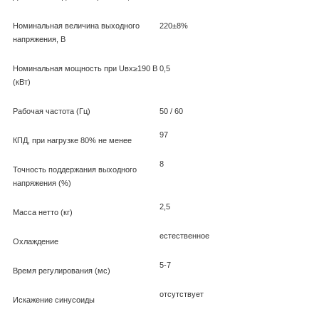
Номинальная величина выходного
220±8%
напряжения, В
Номинальная мощность при Uвх≥190 В
0,5
(кВт)
Рабочая частота (Гц)
50 / 60
97
КПД, при нагрузке 80% не менее
8
Точность поддержания выходного
напряжения (%)
2,5
Масса нетто (кг)
естественное
Охлаждение
5-7
Время регулирования (мс)
отсутствует
Искажение синусоиды