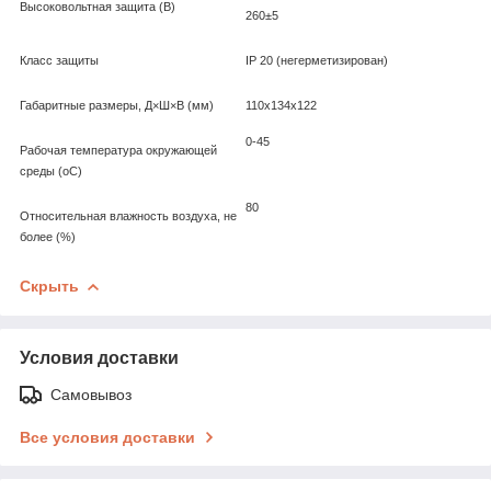
Высоковольтная защита (В)
260±5
Класс защиты
IP 20 (негерметизирован)
Габаритные размеры, Д×Ш×В (мм)
110x134x122
0-45
Рабочая температура окружающей
среды (оС)
80
Относительная влажность воздуха, не
более (%)
Скрыть
Условия доставки
Самовывоз
Все условия доставки