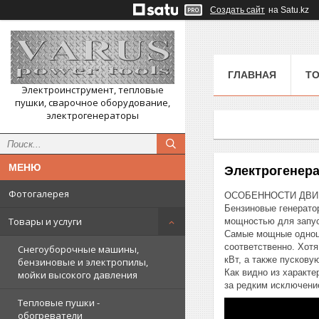
Создать сайт
на Satu.kz
ГЛАВНАЯ
ТО
Электроинструмент, тепловые
пушки, сварочное оборудование,
электрогенераторы
Электрогенер
Фотогалерея
ОСОБЕННОСТИ ДВИГ
Бензиновые генерато
Товары и услуги
мощностью для запус
Самые мощные одноц
соответственно. Хот
Снегоуборочные машины,
кВт, а также пускову
бензиновые и электропилы,
Как видно из характе
мойки высокого давления
за редким исключени
Тепловые пушки -
обогреватели