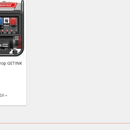
тор GETINK
-19