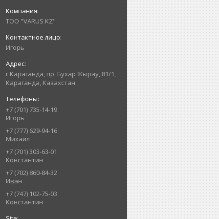
ТОО "VARUS KZ"
Игорь
г.Караганда, пр. Бухар Жырау, 81/1,
Караганда, Казахстан
+7 (701) 735-14-19
Игорь
+7 (777) 629-94-16
Михаил
+7 (701) 303-63-01
Константин
+7 (702) 860-84-32
Иван
+7 (747) 102-75-03
Константин