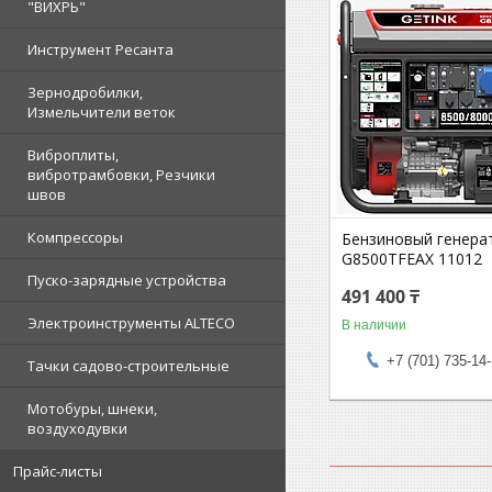
"ВИХРЬ"
Инструмент Ресанта
Зернодробилки,
Измельчители веток
Виброплиты,
вибротрамбовки, Резчики
швов
Компрессоры
Бензиновый генера
G8500TFEAX 11012
Пуско-зарядные устройства
491 400 ₸
Электроинструменты ALTECO
В наличии
+7 (701) 735-14
Тачки садово-строительные
Мотобуры, шнеки,
воздуходувки
Прайс-листы