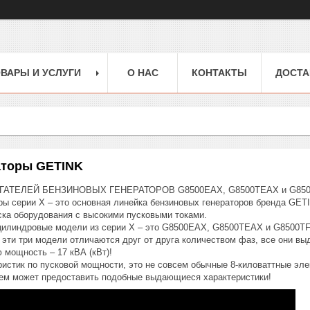
ВАРЫ И УСЛУГИ
О НАС
КОНТАКТЫ
ДОСТА
аторы GETINK
АТЕЛЕЙ БЕНЗИНОВЫХ ГЕНЕРАТОРОВ G8500EAX, G8500TEAX и G85
ры серии Х – это основная линейка бензиновых генераторов бренда GETI
ка оборудования с высокими пусковыми токами.
илиндровые модели из серии Х – это G8500EAX, G8500TEAX и G8500TF
я эти три модели отличаются друг от друга количеством фаз, все они
ю мощность – 17 кВА (кВт)!
ристик по пусковой мощности, это не совсем обычные 8-киловаттные эле
ем может предоставить подобные выдающиеся характеристики!