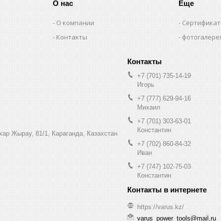
О нас
Еще
О компании
Сертифика
Контакты
фотогалере
+7 (701) 735-14-19
Игорь
+7 (777) 629-94-16
Михаил
+7 (701) 303-63-01
Константин
ухар Жырау, 81/1, Караганда, Казахстан
+7 (702) 860-84-32
Иван
+7 (747) 102-75-03
Константин
https://varus.kz/
varus_power_tools@mail.ru