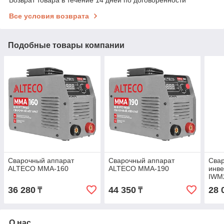
Все условия возврата
Подобные товары компании
Сварочный аппарат
Сварочный аппарат
Сва
ALTECO MMA-160
ALTECO MMA-190
инве
IWM
36 280
44 350
28 
₸
₸
О нас