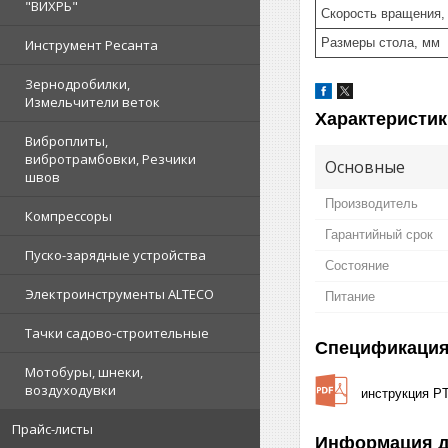
"ВИХРЬ"
Скорость вращения,
Размеры стола, мм
Инструмент Ресанта
Зернодробилки,
Измельчители веток
Характеристик
Виброплиты,
вибротрамбовки, Резчики
Основные
швов
Производитель
Компрессоры
Гарантийный срок
Пуско-зарядные устройства
Состояние
Электроинструменты ALTECO
Питание
Тачки садово-строительные
Спецификаци
Мотобуры, шнеки,
воздуходувки
инструкция PT
Прайс-листы
Информация д