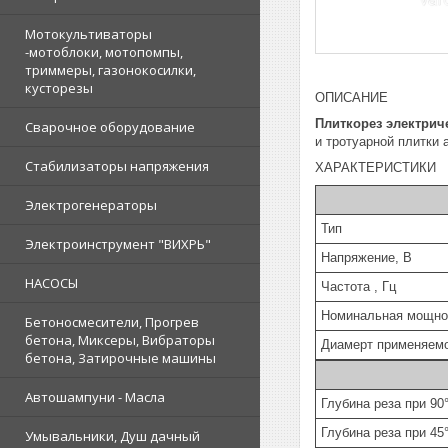
Мотокультиваторы
-мотоблоки, мотопомпы,
триммеры, газонокосилки,
кусторезы
ОПИСАНИЕ
Плиткорез электрич
Сварочное оборудование
и тротуарной плитки
Стабилизаторы напряжения
ХАРАКТЕРИСТИКИ
Электрогенераторы
Тип
Электроинструмент "ВИХРЬ"
Напряжение, В
НАСОСЫ
Частота , Гц
Номинальная мощно
Бетоносмесители, Прогрев
бетона, Миксеры, Вибраторы
Диамерт применяемо
бетона, Затирочные машины
Автошампуни - Масла
Глубина реза при 90
Глубина реза при 45
Умывальники, Душ дачный