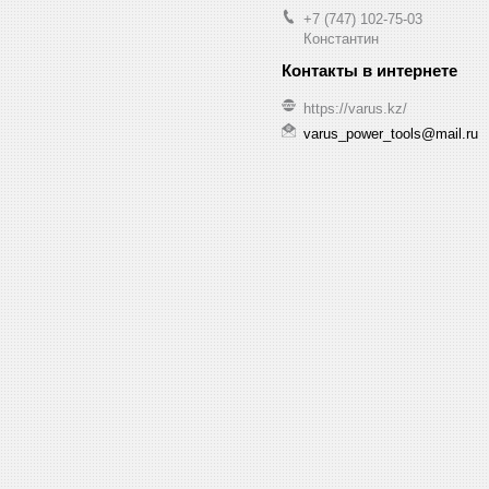
+7 (747) 102-75-03
Константин
https://varus.kz/
varus_power_tools@mail.ru