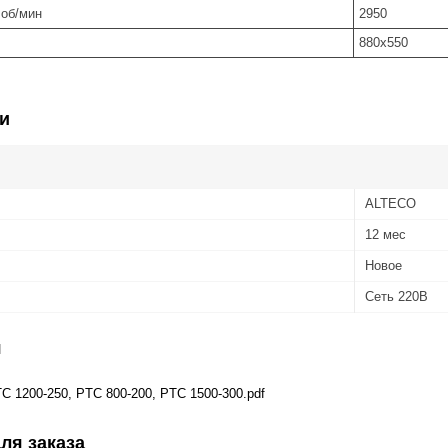
 об/мин
2950
880x550
и
ALTECO
12 мес
Новое
Сеть 220В
я
C 1200-250, PTC 800-200, PTC 1500-300.pdf
ля заказа