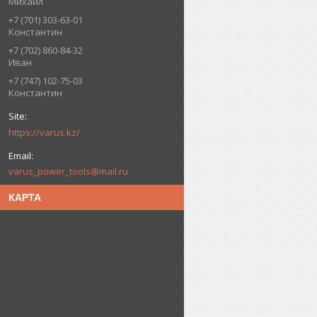
Михаил
+7 (701) 303-63-01
Константин
+7 (702) 860-84-32
Иван
+7 (747) 102-75-03
Константин
https://varus.kz/
varus_power_tools@mail.ru
КАРТА