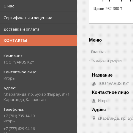
О нас
Цена:
262 360 ₸
Сертификаты и лицензии
Доставка и оплата
Меню
КОНТАКТЫ
Главная
Товары и услуги
ТОО "VARUS KZ"
Игорь
ТОО "VARUS KZ"
г.Караганда, пр. Бухар Жырау, 81/1,
Караганда, Казахстан
Игорь
+7 (701) 735-14-19
г.Караганда, пр. Б
Игорь
+7 (777) 629-94-16