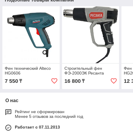
Фен технический Alteco
Строительный фен
Фен 
HG0606
ФЭ-2000ЭК Ресанта
HG2
7 550
16 800
12 
₸
₸
О нас
Рейтинг не сформирован
Менее 5 отзывов за последний год
Работает с 07.11.2013