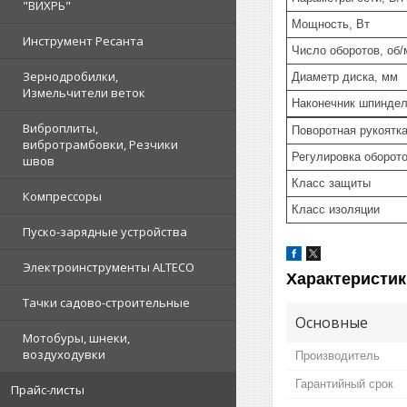
"ВИХРЬ"
Мощность, Вт
Инструмент Ресанта
Число оборотов, об/
Зернодробилки,
Диаметр диска, мм
Измельчители веток
Наконечник шпинде
Виброплиты,
Поворотная рукоятк
вибротрамбовки, Резчики
Регулировка оборот
швов
Класс защиты
Компрессоры
Класс изоляции
Пуско-зарядные устройства
Электроинструменты ALTECO
Характеристик
Тачки садово-строительные
Основные
Мотобуры, шнеки,
воздуходувки
Производитель
Гарантийный срок
Прайс-листы