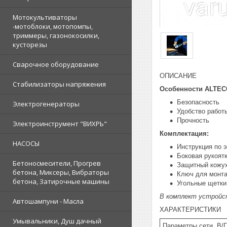
Мотокультиваторы
-мотоблоки, мотопомпы,
триммеры, газонокосилки,
кусторезы
Сварочное оборудование
ОПИСАНИЕ
Стабилизаторы напряжения
Особенности ALTEC
Безопасность
Электрогенераторы
Удобство работ
Прочность
Электроинструмент "ВИХРЬ"
Комплектация:
НАСОСЫ
Инструкция по 
Боковая рукоят
Бетоносмесители, Прогрев
Защитный кожух
бетона, Миксеры, Вибраторы
Ключ для монта
бетона, Затирочные машины
Угольные щетки 
В комплект устройст
Автошампуни - Масла
ХАРАКТЕРИСТИКИ
Умывальники, Душ дачный
Параметры сети, В/