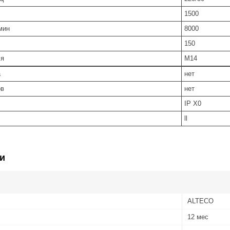
1500
мин
8000
150
ля
M14
а
нет
ов
нет
IP X0
ll
и
ALTECO
12 мес