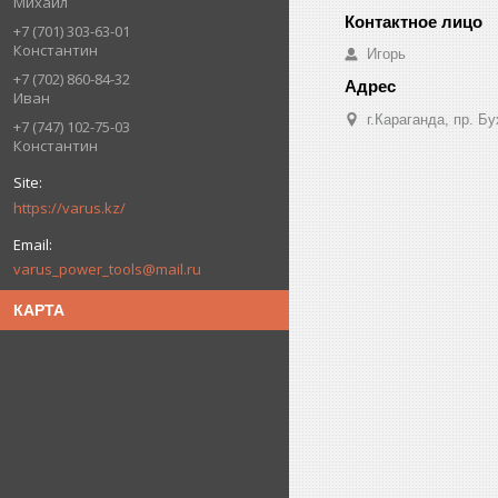
Михаил
+7 (701) 303-63-01
Константин
Игорь
+7 (702) 860-84-32
Иван
г.Караганда, пр. Б
+7 (747) 102-75-03
Константин
https://varus.kz/
varus_power_tools@mail.ru
КАРТА