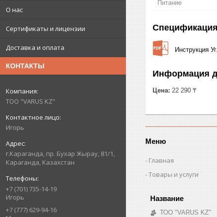
Питание
О нас
Спецификаци
Сертификаты и лицензии
Доставка и оплата
Инструкция У
КОНТАКТЫ
Информация д
Цена:
22 290 ₸
ТОО "VARUS KZ"
Игорь
Меню
г.Караганда, пр. Бухар Жырау, 81/1,
Главная
Караганда, Казахстан
Товары и услуги
+7 (701) 735-14-19
Игорь
+7 (777) 629-94-16
ТОО "VARUS KZ"