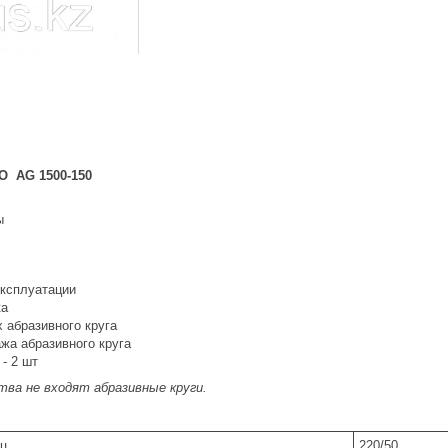
O AG 1500-150
ы
эксплуатации
ка
 абразивного круга
жа абразивного круга
- 2 шт
ва не входят абразивные круги.
Гц
220/50