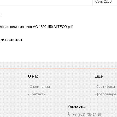
Сеть 220В
я
гловая шлифмашина AG 1500-150 ALTECO.pdf
ля заказа
О нас
Еще
О компании
Сертифика
Контакты
фотогалере
+7 (701) 735-14-19