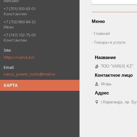
Михаил
+7 (701) 303-63-01
Константин
Меню
+7 (702) 860-84-32
Иван
Главная
+7 (747) 102-75-03
Константин
Товары и услуги
https://varus.kz/
ТОО "VARUS KZ"
varus_power_tools@mail.ru
Игорь
КАРТА
г.Караганда, пр. Б