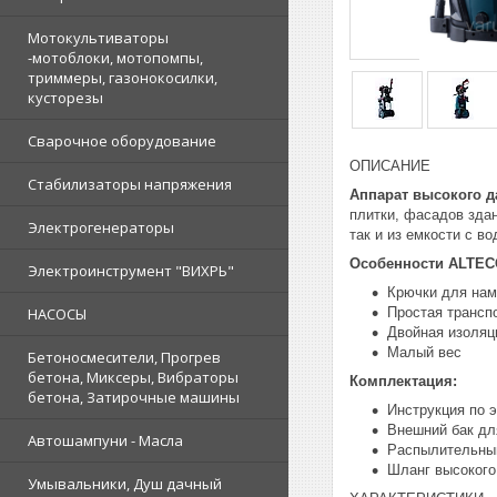
Мотокультиваторы
-мотоблоки, мотопомпы,
триммеры, газонокосилки,
кусторезы
Сварочное оборудование
ОПИСАНИЕ
Стабилизаторы напряжения
Аппарат высокого д
плитки, фасадов зда
Электрогенераторы
так и из емкости с в
Особенности ALTE
Электроинструмент "ВИХРЬ"
Крючки для нам
Простая трансп
НАСОСЫ
Двойная изоляц
Малый вес
Бетоносмесители, Прогрев
бетона, Миксеры, Вибраторы
Комплектация:
бетона, Затирочные машины
Инструкция по 
Внешний бак дл
Автошампуни - Масла
Распылительны
Шланг высокого
Умывальники, Душ дачный