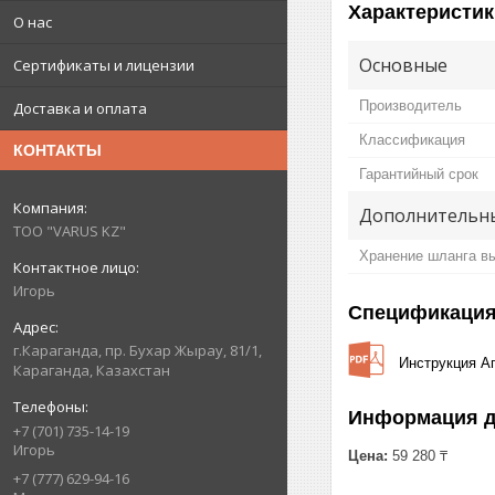
Характеристик
О нас
Основные
Сертификаты и лицензии
Производитель
Доставка и оплата
Классификация
КОНТАКТЫ
Гарантийный срок
Дополнительны
ТОО "VARUS KZ"
Хранение шланга в
Игорь
Спецификаци
г.Караганда, пр. Бухар Жырау, 81/1,
Инструкция Ап
Караганда, Казахстан
Информация д
+7 (701) 735-14-19
Игорь
Цена:
59 280 ₸
+7 (777) 629-94-16