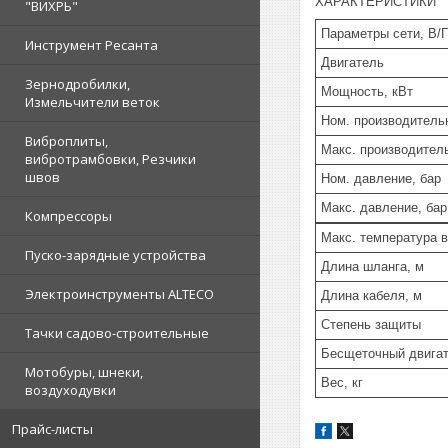
ХАРАКТЕРИСТИКИ
"ВИХРЬ"
Параметры сети, В/
Инструмент Ресанта
Двигатель
Зернодробилки,
Мощность, кВт
Измельчители веток
Ном. производительн
Виброплиты,
Макс. производитель
вибротрамбовки, Резчики
швов
Ном. давление, бар
Макс. давление, бар
Компрессоры
Макс. температура в
Пуско-зарядные устройства
Длина шланга, м
Электроинструменты ALTECO
Длина кабеля, м
Степень защиты
Тачки садово-строительные
Бесщеточный двига
Мотобуры, шнеки,
Вес, кг
воздуходувки
Прайс-листы