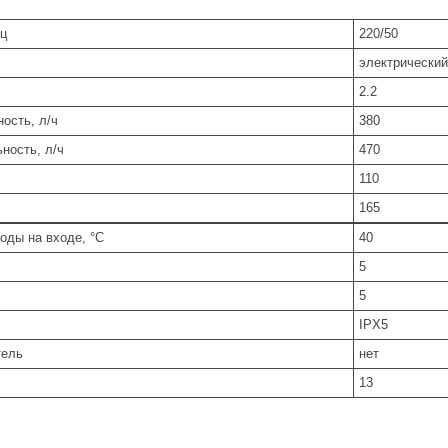
Гц
220/50
электрический
2.2
ость, л/ч
380
ность, л/ч
470
110
165
оды на входе, °С
40
5
5
IPX5
тель
нет
13