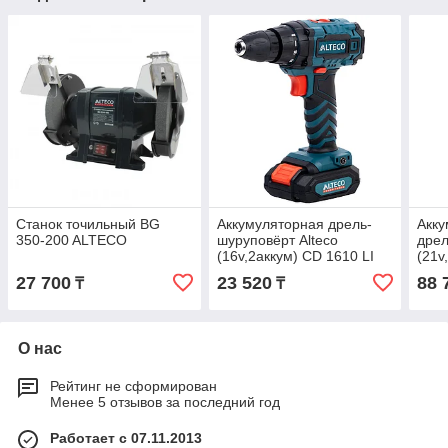
Станок точильный BG
Аккумуляторная дрель-
Акку
350-200 ALTECO
шуруповёрт Alteco
дрел
(16v,2аккум) CD 1610 LI
(21v
(0412)
2013
27 700
23 520
88 
₸
₸
О нас
Рейтинг не сформирован
Менее 5 отзывов за последний год
Работает с 07.11.2013