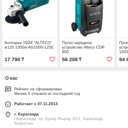
Болгарка УШМ "ALTECO"
Пуско-зарядное
Пуск
ø125 1000w AG1000-125E
устройство Alteco CDR
устр
800
100
17 790
56 208
94 
₸
₸
О нас
Рейтинг не сформирован
Менее 5 отзывов за последний год
Работает с 07.11.2013
г. Караганда
г.Караганда, пр. Бухар Жырау, 81/1, Караганда,
Казахстан