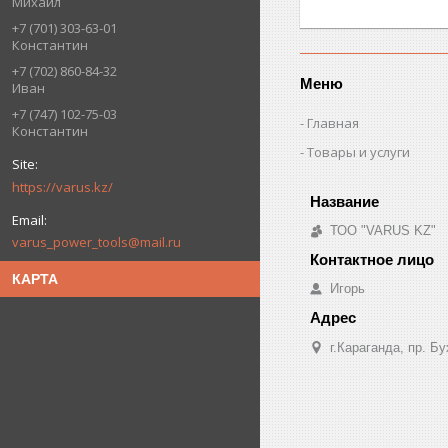
Михаил
+7 (701) 303-63-01
Константин
+7 (702) 860-84-32
Меню
Иван
+7 (747) 102-75-03
Главная
Константин
Товары и услуги
https://varus.kz/
ТОО "VARUS KZ"
varus_power_tools@mail.ru
КАРТА
Игорь
г.Караганда, пр. Б