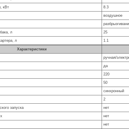
, кВт
8.3
воздушное
разбрызгиван
бака, л
25
артера, л
1.1
Характеристики
ручная/электр
да
220
50
синхронный
2
ского запуска
нет
ух
нет
нет