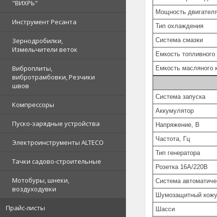
"ВИХРЬ"
Мощность двигателя
Инструмент Ресанта
Тип охлаждения
Система смазки
Зернодробилки,
Измельчители веток
Емкость топливного 
Виброплиты,
Емкость масляного к
вибротрамбовки, Резчики
швов
Система запуска
Компрессоры
Аккумулятор
Пуско-зарядные устройства
Напряжение, В
Частота, Гц
Электроинструменты ALTECO
Тип генератора
Тачки садово-строительные
Розетка 16А/220В
Мотобуры, шнеки,
Система автоматиче
воздуходувки
Шумозащитный кож
Прайс-листы
Шасси