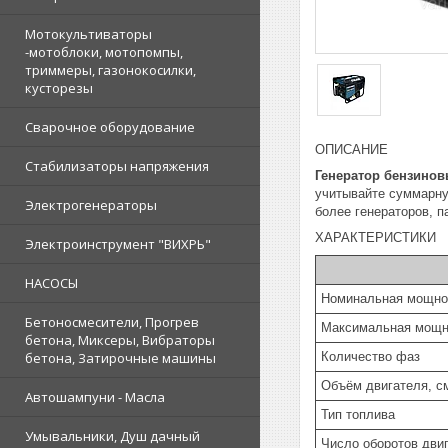
Мотокультиваторы
-мотоблоки, мотопомпы,
триммеры, газонокосилки,
кусторезы
Сварочное оборудование
ОПИСАНИЕ
Стабилизаторы напряжения
Генератор бензино
учитывайте суммарну
Электрогенераторы
более генераторов, п
ХАРАКТЕРИСТИКИ
Электроинструмент "ВИХРЬ"
НАСОСЫ
Номинальная мощнос
Бетоносмесители, Прогрев
Максимальная мощн
бетона, Миксеры, Вибраторы
Количество фаз
бетона, Затирочные машины
Объём двигателя, с
Автошампуни - Масла
Тип топлива
Умывальники, Душ дачный
Число оборотов двиг