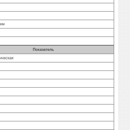
ием
Показатель
ическая