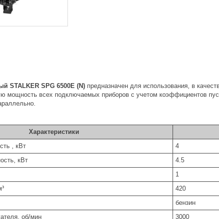
вый STALKER SPG 6500E (N)
предназначен для использования, в качест
ю мощность всех подключаемых приборов с учетом коэффициентов пуск
араллельно.
Характеристики
ть , кВт
4
ость, кВт
4.5
1
м³
420
бензин
ателя, об/мин
3000