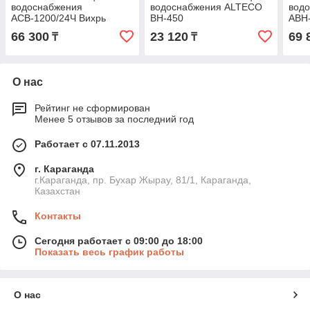
водоснабжения
водоснабжения ALTECO
вод
АСВ-1200/24Ч Вихрь
ВН-450
АВН
66 300
23 120
69 
₸
₸
О нас
Рейтинг не сформирован
Менее 5 отзывов за последний год
Работает с 07.11.2013
г. Караганда
г.Караганда, пр. Бухар Жырау, 81/1, Караганда,
Казахстан
Контакты
Сегодня работает с 09:00 до 18:00
Показать весь график работы
О нас