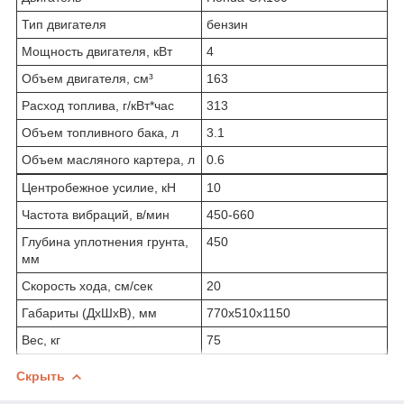
Тип двигателя
бензин
Мощность двигателя, кВт
4
Объем двигателя, см³
163
Расход топлива, г/кВт*час
313
Объем топливного бака, л
3.1
Объем масляного картера, л
0.6
Центробежное усилие, кН
10
Частота вибраций, в/мин
450-660
Глубина уплотнения грунта,
450
мм
Скорость хода, см/сек
20
Габариты (ДxШxВ), мм
770x510x1150
Вес, кг
75
Скрыть