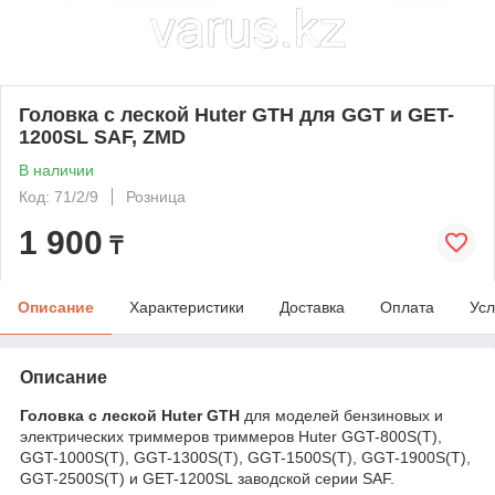
Головка с леской Huter GTH для GGT и GET-
1200SL SAF, ZMD
В наличии
Код: 71/2/9
Розница
1 900
₸
Описание
Характеристики
Доставка
Оплата
Усл
Описание
Головка с леской Huter GTH
для моделей бензиновых и
электрических триммеров триммеров Huter GGT-800S(T),
GGT-1000S(T), GGT-1300S(T), GGT-1500S(T), GGT-1900S(T),
GGT-2500S(T) и GET-1200SL заводской серии SAF.