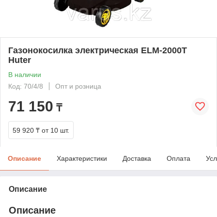
Газонокосилка электрическая ELM-2000T
Huter
В наличии
Код: 70/4/8
Опт и розница
71 150
₸
59 920 ₸
от 10 шт.
Описание
Характеристики
Доставка
Оплата
Усл
Описание
Описание