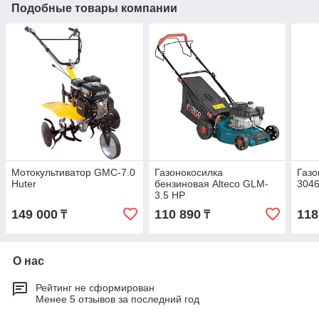
Подобные товары компании
Мотокультиватор GMC-7.0
Газонокосилка
Газо
Huter
бензиновая Alteco GLM-
304
3.5 HP
149 000
110 890
118
₸
₸
О нас
Рейтинг не сформирован
Менее 5 отзывов за последний год