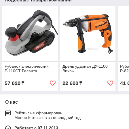
Рубанок электрический
Дрель ударная ДУ-1100
Руба
Р-110СТ Ресанта
Вихрь
Р-82
57 020
22 600
41 
₸
₸
О нас
Рейтинг не сформирован
Менее 5 отзывов за последний год
Работает с 07.11.2013