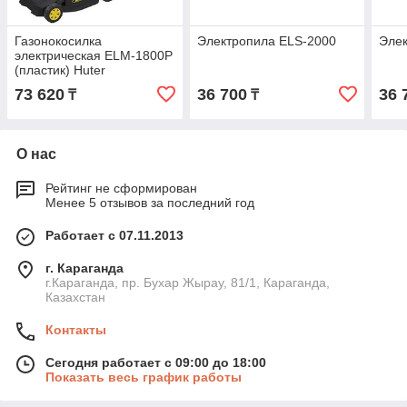
Газонокосилка
Электропила ELS-2000
Элек
электрическая ELM-1800P
(пластик) Huter
73 620
36 700
36 
₸
₸
О нас
Рейтинг не сформирован
Менее 5 отзывов за последний год
Работает с 07.11.2013
г. Караганда
г.Караганда, пр. Бухар Жырау, 81/1, Караганда,
Казахстан
Контакты
Сегодня работает с 09:00 до 18:00
Показать весь график работы