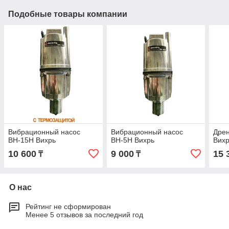
Подобные товары компании
Вибрационный насос
Вибрационный насос
Дре
ВН-15Н Вихрь
ВН-5Н Вихрь
Вих
10 600
9 000
15 
₸
₸
О нас
Рейтинг не сформирован
Менее 5 отзывов за последний год