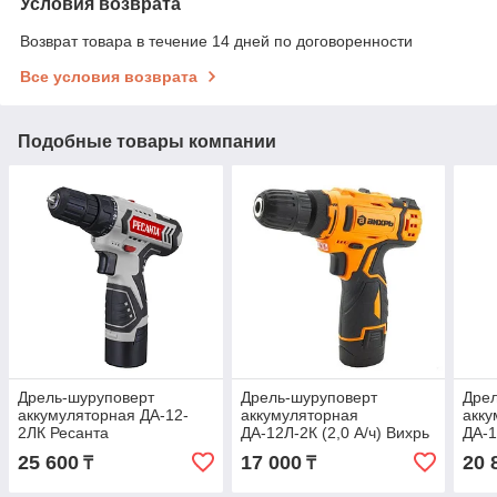
Условия возврата
Возврат товара в течение 14 дней по договоренности
Все условия возврата
Подобные товары компании
Дрель-шуруповерт
Дрель-шуруповерт
Дрел
аккумуляторная ДА-12-
аккумуляторная
акку
2ЛК Ресанта
ДА-12Л-2К (2,0 А/ч) Вихрь
ДА-1
Вих
25 600
17 000
20 
₸
₸