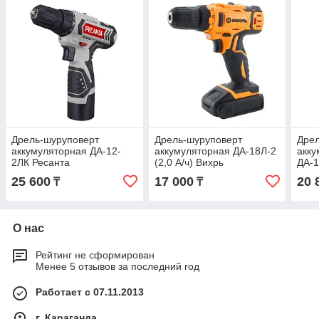
Дрель-шуруповерт
Дрель-шуруповерт
Дрел
аккумуляторная ДА-12-
аккумуляторная ДА-18Л-2
акку
2ЛК Ресанта
(2,0 А/ч) Вихрь
ДА-1
Вих
25 600
17 000
20 
₸
₸
О нас
Рейтинг не сформирован
Менее 5 отзывов за последний год
Работает с 07.11.2013
г. Караганда