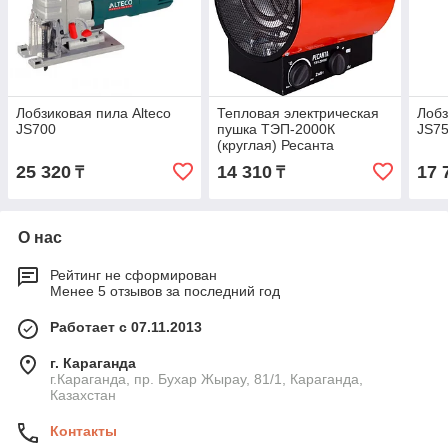
Лобзиковая пила Alteco
Тепловая электрическая
Лобз
JS700
пушка ТЭП-2000К
JS7
(круглая) Ресанта
25 320
14 310
17 
₸
₸
О нас
Рейтинг не сформирован
Менее 5 отзывов за последний год
Работает с 07.11.2013
г. Караганда
г.Караганда, пр. Бухар Жырау, 81/1, Караганда,
Казахстан
Контакты