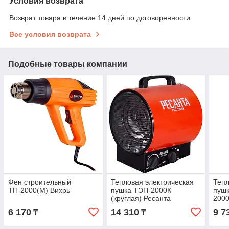
Условия возврата
Возврат товара в течение 14 дней по договоренности
Все условия возврата
Подобные товары компании
Фен строительный
Тепловая электрическая
Тепл
ТП-2000(М) Вихрь
пушка ТЭП-2000К
пушк
(круглая) Ресанта
200
6 170
14 310
9 7
₸
₸