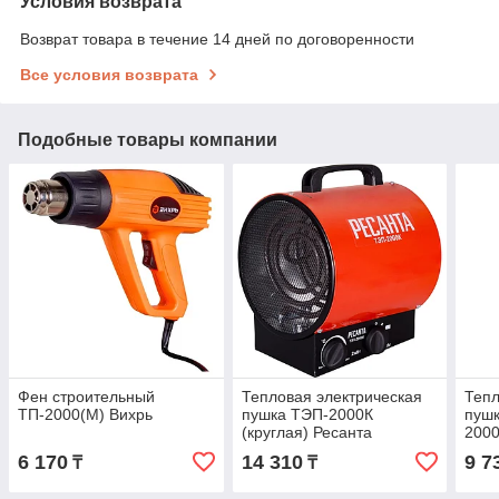
Условия возврата
Возврат товара в течение 14 дней по договоренности
Все условия возврата
Подобные товары компании
Фен строительный
Тепловая электрическая
Тепл
ТП-2000(М) Вихрь
пушка ТЭП-2000К
пушк
(круглая) Ресанта
200
6 170
14 310
9 7
₸
₸