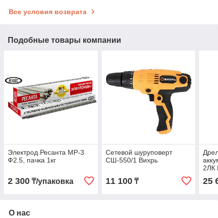
Все условия возврата
Подобные товары компании
Электрод Ресанта МР-3
Сетевой шуруповерт
Дрел
Ф2.5, пачка 1кг
СШ-550/1 Вихрь
акку
2ЛК 
2 300
11 100
25 
₸/упаковка
₸
О нас