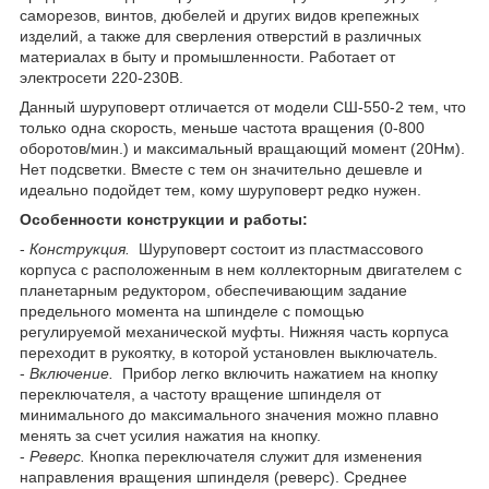
саморезов, винтов, дюбелей и других видов крепежных
изделий, а также для сверления отверстий в различных
материалах в быту и промышленности. Работает от
электросети 220-230В.
Данный шуруповерт отличается от модели СШ-550-2 тем, что
только одна скорость, меньше частота вращения (0-800
оборотов/мин.) и максимальный вращающий момент (20Нм).
Нет подсветки. Вместе с тем он значительно дешевле и
идеально подойдет тем, кому шуруповерт редко нужен.
Особенности конструкции и работы:
-
Конструкция.
Шуруповерт состоит из пластмассового
корпуса с расположенным в нем коллекторным двигателем с
планетарным редуктором, обеспечивающим задание
предельного момента на шпинделе с помощью
регулируемой механической муфты. Нижняя часть корпуса
переходит в рукоятку, в которой установлен выключатель.
-
Включение.
Прибор легко включить нажатием на кнопку
переключателя, а частоту вращение шпинделя от
минимального до максимального значения можно плавно
менять за счет усилия нажатия на кнопку.
-
Реверс.
Кнопка переключателя служит для изменения
направления вращения шпинделя (реверс). Среднее