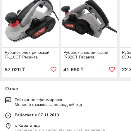
Рубанок электрический
Рубанок электрический
Руба
Р-110СТ Ресанта
Р-82СТ Ресанта
650
57 020
41 690
22 
₸
₸
О нас
Рейтинг не сформирован
Менее 5 отзывов за последний год
Работает с 07.11.2013
г. Караганда
г.Караганда, пр. Бухар Жырау, 81/1, Караганда,