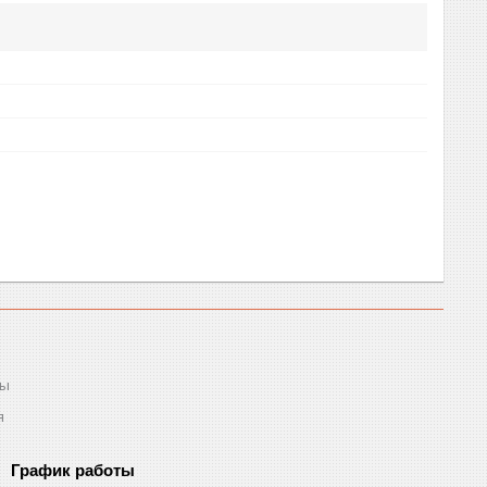
ты
я
График работы