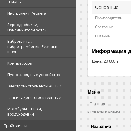
"ВИХРЬ"
Основные
Инструмент Ресанта
Производитель
Зернодробилки,
Состояние
Измельчители веток
Питание
Виброплиты,
вибротрамбовки, Резчики
Информация д
швов
Цена:
20 800 ₸
Компрессоры
Пуско-зарядные устройства
Электроинструменты ALTECO
Меню
Тачки садово-строительные
Главная
Мотобуры, шнеки,
Товары и услуги
воздуходувки
Прайс-листы