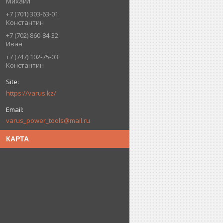
Михаил
+7 (701) 303-63-01
Константин
+7 (702) 860-84-32
Иван
+7 (747) 102-75-03
Константин
https://varus.kz/
varus_power_tools@mail.ru
КАРТА