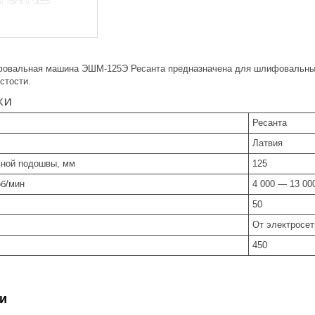
фовальная машина ЭШМ-125Э Ресанта предназначена для шлифовальных
стости.
ки
Ресанта
Латвия
ной подошвы, мм
125
об/мин
4 000 — 13 00
50
От электросет
450
и