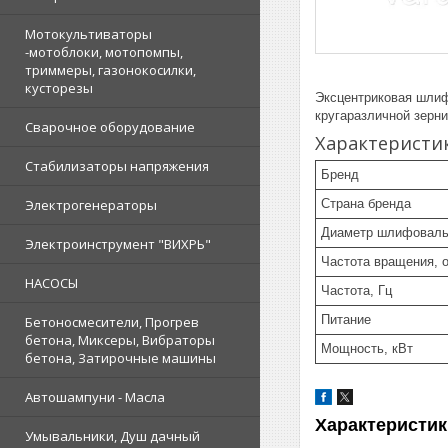
Мотокультиваторы
-мотоблоки, мотопомпы,
триммеры, газонокосилки,
кусторезы
Эксцентриковая шли
кругаразличной зерни
Сварочное оборудование
Характеристи
Стабилизаторы напряжения
Бренд
Страна бренда
Электрогенераторы
Диаметр шлифоваль
Электроинструмент "ВИХРЬ"
Частота вращения, 
НАСОСЫ
Частота, Гц
Питание
Бетоносмесители, Прогрев
бетона, Миксеры, Вибраторы
Мощность, кВт
бетона, Затирочные машины
Автошампуни - Масла
Характеристик
Умывальники, Душ дачный