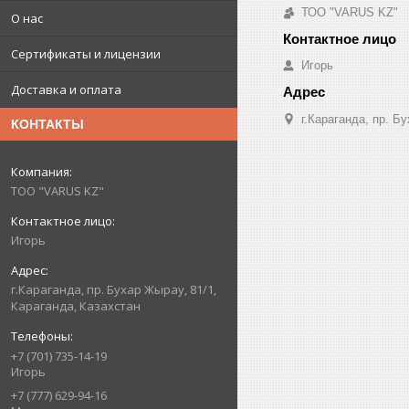
ТОО "VARUS KZ"
О нас
Сертификаты и лицензии
Игорь
Доставка и оплата
г.Караганда, пр. Б
КОНТАКТЫ
ТОО "VARUS KZ"
Игорь
г.Караганда, пр. Бухар Жырау, 81/1,
Караганда, Казахстан
+7 (701) 735-14-19
Игорь
+7 (777) 629-94-16