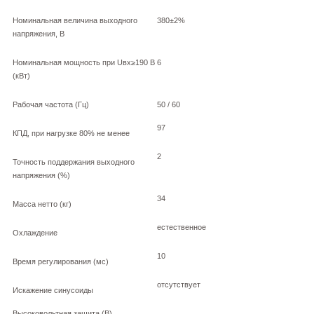
Номинальная величина выходного
380±2%
напряжения, В
Номинальная мощность при Uвх≥190 В
6
(кВт)
Рабочая частота (Гц)
50 / 60
97
КПД, при нагрузке 80% не менее
2
Точность поддержания выходного
напряжения (%)
34
Масса нетто (кг)
естественное
Охлаждение
10
Время регулирования (мс)
отсутствует
Искажение синусоиды
Высоковольтная защита (В)