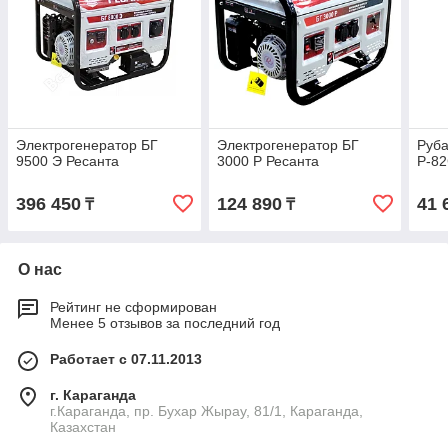
Электрогенератор БГ
Электрогенератор БГ
Руба
9500 Э Ресанта
3000 Р Ресанта
Р-82
396 450
124 890
41 
₸
₸
О нас
Рейтинг не сформирован
Менее 5 отзывов за последний год
Работает с 07.11.2013
г. Караганда
г.Караганда, пр. Бухар Жырау, 81/1, Караганда,
Казахстан