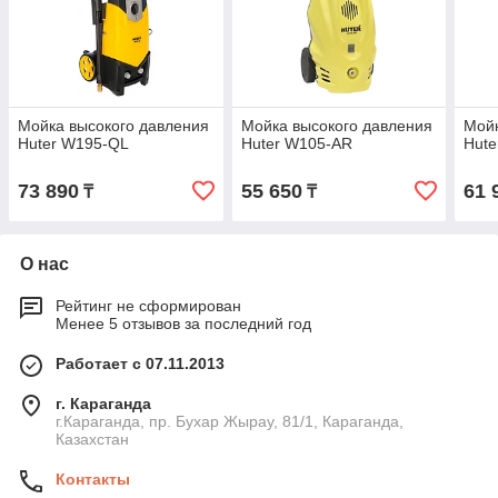
Мойка высокого давления
Мойка высокого давления
Мойк
Huter W195-QL
Huter W105-AR
Hut
73 890
55 650
61 
₸
₸
О нас
Рейтинг не сформирован
Менее 5 отзывов за последний год
Работает с 07.11.2013
г. Караганда
г.Караганда, пр. Бухар Жырау, 81/1, Караганда,
Казахстан
Контакты