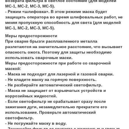
возврата фильтра в светлое состояние (для моделей
МС-1, МС-2, МС-3, МС-5).
- Режим «шлифовка». В этом режиме маска будет
защищать оператора во время шлифовальных работ, не
меняя пропускную способность для света (для моделей
МС-1, МС-2, МС-3, МС-5).
Меры предосторожности
При сварке брызги расплавленного металла
разлетаются на значительное расстояние, что вызывает
опасность ожога. Поэтому для защиты необходимо
использовать сварочные маски.
Меры предосторожности при работе со сварочной
маской:
- Маска не подходит для лазерной и газовой сварки.
- Не кладите маску на горячую поверхность.
- Не разбирайте автоматический светофильтр.
- Маска не защищает от взрывчатых устройств и
коррозийных жидкостей.
- Если светофильтр не срабатывает сразу после
зажигания дуги, незамедлительно прекратите его
использование. Проверьте автоматический
светофильтр.
- Не погружайте маску в воду.
- Защищайте фильтр от контакта с жидкостью и грязью.