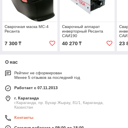
Сварочная маска МС-4
Сварочный аппарат
Сва
Ресанта
инверторный Ресанта
инве
САИ190
САИ1
7 300
40 270
23 
₸
₸
О нас
Рейтинг не сформирован
Менее 5 отзывов за последний год
Работает с 07.11.2013
г. Караганда
г.Караганда, пр. Бухар Жырау, 81/1, Караганда,
Казахстан
Контакты
Сегодня работает с 09:00 до 18:00