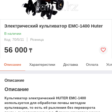
Электрический культиватор EMC-1400 Huter
В наличии
Код: 70/5/11
Розница
56 000
₸
Описание
Характеристики
Доставка
Оплата
Усл
Описание
Описание
Культиватор электрический HUTER EMC-1400
используется для обработки почвы методом
культивации, то есть её рыхления без переворота