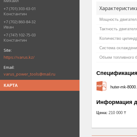
Михаил
Характеристики
+7 (701) 303-63-01
Константин
Мощность двигател
+7 (702) 860-84-32
Иван
Тактность двигател
+7 (747) 102-75-03
Количество цилинд
Константин
Система охлаждени
https://varus.kz/
Объем топливного 
Спецификаци
varus_power_tools@mail.ru
КАРТА
huter-mk-8000.
Информация д
Цена:
210 000 ₸