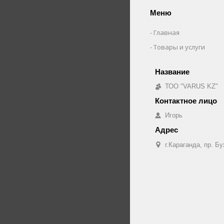
Меню
Главная
Товары и услуги
ТОО "VARUS KZ"
Игорь
г.Караганда, пр. Б