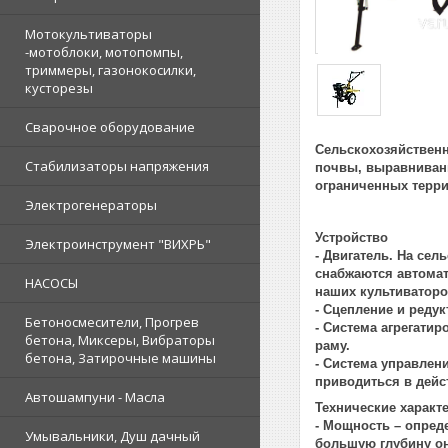
Мотокультиваторы
-мотоблоки, мотопомпы,
триммеры, газонокосилки,
кусторезы
Сварочное оборудование
Сельскохозяйствен
Стабилизаторы напряжения
почвы, выравнивани
ограниченных терри
Электрогенераторы
Устройство
Электроинструмент "ВИХРЬ"
-
Двигатель.
На сел
снабжаются автома
НАСОСЫ
наших культиваторо
-
Сцепление и редук
Бетоносмесители, Прогрев
-
Система агрегатир
бетона, Миксеры, Вибраторы
раму.
бетона, Затирочные машины
-
Система управлен
приводиться в дейс
Автошампуни - Масла
Технические характ
-
Мощность
– опреде
Умывальники, Душ дачный
большую глубину он