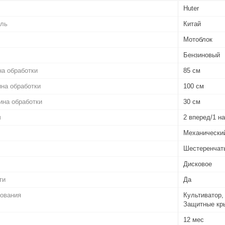
Huter
ель
Китай
Мотоблок
Бензиновый
а обработки
85 см
на обработки
100 см
ина обработки
30 см
ч
2 вперед/1 н
Механический
Шестеренчат
Дисковое
ти
Да
дования
Культиватор,
Защитные кр
12 мес