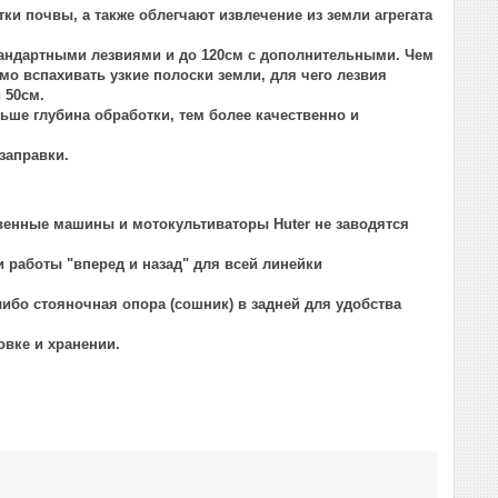
и почвы, а также облегчают извлечение из земли агрегата
стандартными лезвиями и до 120см с дополнительными. Чем
о вспахивать узкие полоски земли, для чего лезвия
 50см.
ьше глубина обработки, тем более качественно и
заправки.
твенные машины и мотокультиваторы Huter не заводятся
и работы "вперед и назад" для всей линейки
ибо стояночная опора (сошник) в задней для удобства
овке и хранении.