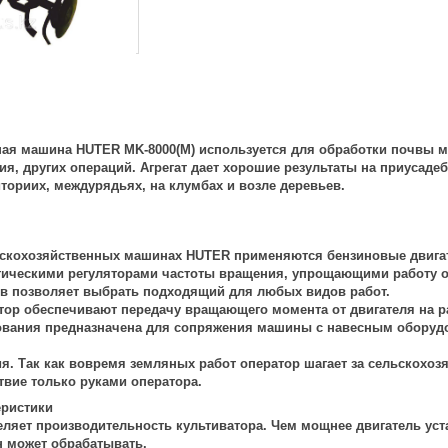
ная машина HUTER MK-8000(M)
используется для обработки почвы ме
я, других операций. Агрегат дает хорошие результаты на приусадеб
ториих, междурядьях, на клумбах и возле деревьев.
ьскохозяйственных машинах HUTER применяются бензиновые двигате
тическими регуляторами частоты вращения, упрощающими работу о
в позволяет выбрать подходящий для любых видов работ.
тор
обеспечивают передачу вращающего момента от двигателя на р
ования
предназначена для сопряжения машины с навесным оборудов
ия.
Так как вовремя земляных работ оператор шагает за сельскохо
твие только руками оператора.
еристики
ляет производительность культиватора. Чем мощнее двигатель уста
 может обрабатывать.