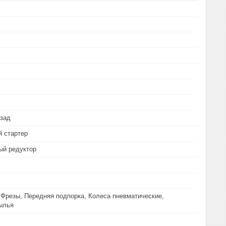
азад
 стартер
ый редуктор
 Фрезы, Передняя подпорка, Колеса пневматические,
ылья