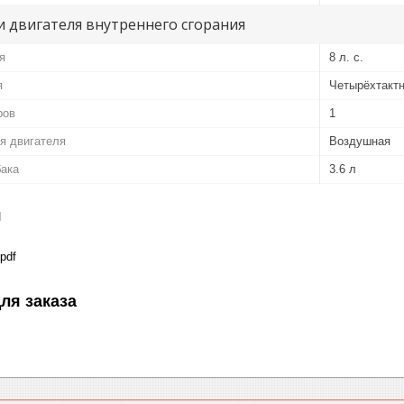
 двигателя внутреннего сгорания
я
8 л. с.
я
Четырёхтакт
ров
1
я двигателя
Воздушная
бака
3.6 л
я
pdf
ля заказа