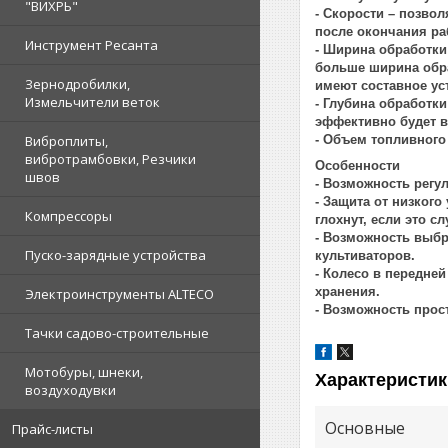
"ВИХРЬ"
-
Скорости
– позвол
после окончания ра
Инструмент Ресанта
-
Ширина обработки
больше ширина обра
Зернодробилки,
имеют составное ус
Измельчители веток
-
Глубина обработки
эффективно будет в
-
Объем топливного
Виброплиты,
вибротрамбовки, Резчики
Особенности
швов
- Возможность регу
- Защита от низког
Компрессоры
глохнут, если это с
- Возможность выбр
Пуско-зарядные устройства
культиваторов.
- Колесо в передне
хранения.
Электроинструменты ALTECO
- Возможность прос
Тачки садово-строительные
Мотобуры, шнеки,
Характеристик
воздуходувки
Основные
Прайс-листы