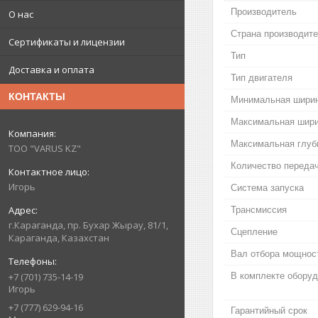
Производитель
О нас
Страна производит
Сертификаты и лицензии
Тип
Доставка и оплата
Тип двигателя
КОНТАКТЫ
Минимальная ширин
Максимальная шири
Максимальная глуб
ТОО "VARUS KZ"
Количество переда
Игорь
Система запуска
Трансмиссия
г.Караганда, пр. Бухар Жырау, 81/1,
Сцепление
Караганда, Казахстан
Вал отбора мощнос
В комплекте обору
+7 (701) 735-14-19
Игорь
+7 (777) 629-94-16
Гарантийный срок