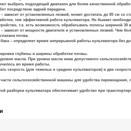
яют выбрать подходящий диапазон для более качественной обработк
бот посредством задней передачи.
– зависит от установленных лезвий, может достигать до 85 см со 
ботки, тем эффективней работа культиватора. Но бывает необходим
тройство, т.е. есть возможность обрабатывать полосы шириной 30 и
– зависит от мощности двигателя и установленных лезвий. Чем бол
спахана почва.
 бака
– определяет время непрерывной работы культиватора без до
лировки глубины и ширины обработки почвы.
о уровня масла. При уровне масла ниже допустимого сельскохозяйс
лучилось во время работы.
ать скорость (для тяжелых и средних культиваторов) и две скорост
й части сельскохозяйственной машины для удобства перемещения, л
той разборки культиватора обеспечивает удобство при транспортир
и