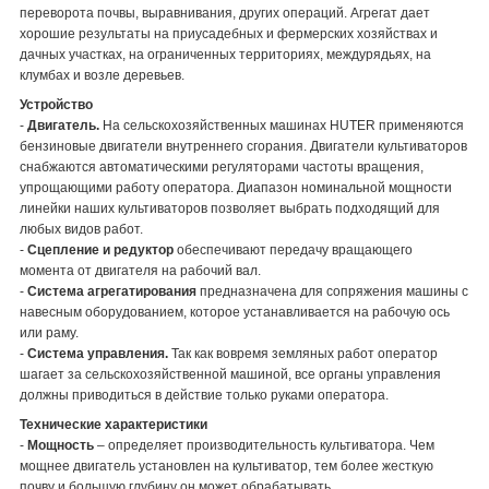
переворота почвы, выравнивания, других операций. Агрегат дает
хорошие результаты на приусадебных и фермерских хозяйствах и
дачных участках, на ограниченных территориях, междурядьях, на
клумбах и возле деревьев.
Устройство
-
Двигатель.
На сельскохозяйственных машинах HUTER применяются
бензиновые двигатели внутреннего сгорания. Двигатели культиваторов
снабжаются автоматическими регуляторами частоты вращения,
упрощающими работу оператора. Диапазон номинальной мощности
линейки наших культиваторов позволяет выбрать подходящий для
любых видов работ.
-
Сцепление и редуктор
обеспечивают передачу вращающего
момента от двигателя на рабочий вал.
-
Система агрегатирования
предназначена для сопряжения машины с
навесным оборудованием, которое устанавливается на рабочую ось
или раму.
-
Система управления.
Так как вовремя земляных работ оператор
шагает за сельскохозяйственной машиной, все органы управления
должны приводиться в действие только руками оператора.
Технические характеристики
-
Мощность
– определяет производительность культиватора. Чем
мощнее двигатель установлен на культиватор, тем более жесткую
почву и большую глубину он может обрабатывать.