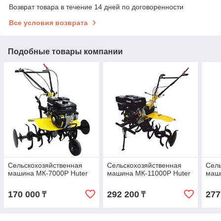
Возврат товара в течение 14 дней по договоренности
Все условия возврата
Подобные товары компании
Сельскохозяйственная
Сельскохозяйственная
Сель
машина МК-7000P Huter
машина МК-11000P Huter
маш
170 000
292 200
277
₸
₸