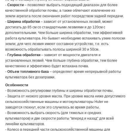
-
Скорости
– позволяют выбрать подходящий диапазон для более
качественной обработки почвы, а также облегчают извлечение из
земли агрегата после окончания работ посредством задней передачи.
-
Ширина обработки
– зависит от установленных лезвий, может
достигать до 85 см со стандартными лезвиями и до 120см с
дополнительными. Чем больше ширина обработки, тем эффективней
работа культиватора. Но бывает необходимо вспахивать узкие полоски
земли, для чего лезвия имеют составное устройство, т.е. есть
возможность обрабатывать полосы шириной 30 и 50см.
-
Глубина обработки
– зависит от мощности двигателя и
установленных лезвий. Чем больше глубина обработки, тем более
качественно и эффективно будет вспахана почва.
-
Объем топливного бака
– определяет время непрерывной работы
культиватора без дозаправки.
Особенности
- Возможность регулировки глубины и ширины обработки почвы.
- Защита от низкого уровня масла. При уровне масла ниже допустимого
сельскохозяйственные машины и мотокультиваторы Huter не
заводятся глохнут, если это случилось во время работы.
- Возможность выбрать скорость (для тяжелых и средних
культиваторов) и две скорости работы "вперед и назад" для всей
линейки культиваторов.
- Колесо в передней части сельскохозяйственной машины для