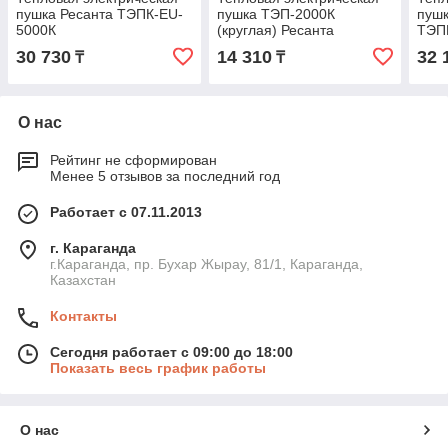
пушка Ресанта ТЭПК-EU-
пушка ТЭП-2000К
пушк
5000К
(круглая) Ресанта
ТЭП
30 730
14 310
32 
₸
₸
О нас
Рейтинг не сформирован
Менее 5 отзывов за последний год
Работает с 07.11.2013
г. Караганда
г.Караганда, пр. Бухар Жырау, 81/1, Караганда,
Казахстан
Контакты
Сегодня работает с 09:00 до 18:00
Показать весь график работы
О нас