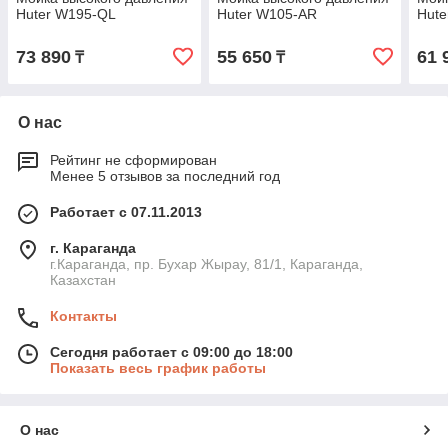
Huter W195-QL
Huter W105-AR
Hut
73 890
55 650
61 
₸
₸
О нас
Рейтинг не сформирован
Менее 5 отзывов за последний год
Работает с 07.11.2013
г. Караганда
г.Караганда, пр. Бухар Жырау, 81/1, Караганда,
Казахстан
Контакты
Сегодня работает с 09:00 до 18:00
Показать весь график работы
О нас