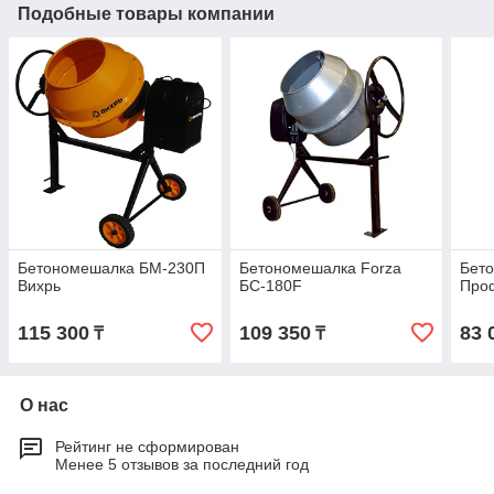
Подобные товары компании
Бетономешалка БМ-230П
Бетономешалка Forza
Бет
Вихрь
БС-180F
Про
115 300
109 350
83 
₸
₸
О нас
Рейтинг не сформирован
Менее 5 отзывов за последний год