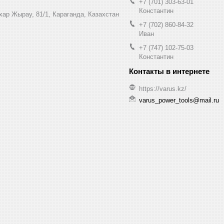
+7 (701) 303-63-01
Константин
ухар Жырау, 81/1, Караганда, Казахстан
+7 (702) 860-84-32
Иван
+7 (747) 102-75-03
Константин
https://varus.kz/
varus_power_tools@mail.ru