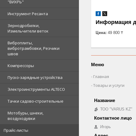
"ВИХРЬ"
Инструмент Ресанта
Информация д
Зернодробилки,
Измельчители веток
Цена:
49 800 ₸
Виброплиты,
вибротрамбовки, Резчики
швов
Меню
Компрессоры
Главная
Пуско-зарядные устройства
Товары и услуги
Электроинструменты ALTECO
Тачки садово-строительные
ТОО "VARUS KZ"
Мотобуры, шнеки,
воздуходувки
Игорь
Прайс-листы