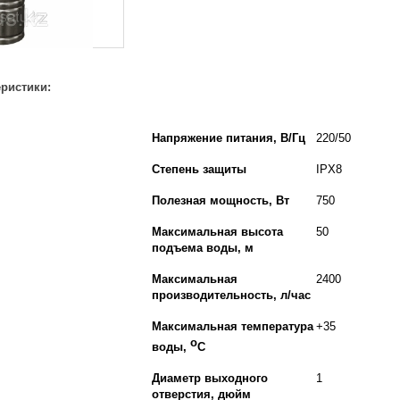
еристики:
Напряжение питания, В/Гц
220/50
Степень защиты
IPX8
Полезная мощность, Вт
750
Максимальная высота
50
подъема воды, м
Максимальная
2400
производительность, л/час
Максимальная температура
+35
о
воды,
С
Диаметр выходного
1
отверстия, дюйм