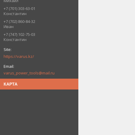
Михаил
+7 (701) 303-63-01
Константин
+7 (702) 860-84-32
Иван
+7 (747) 102-75-03
Константин
https://varus.kz/
varus_power_tools@mail.ru
КАРТА