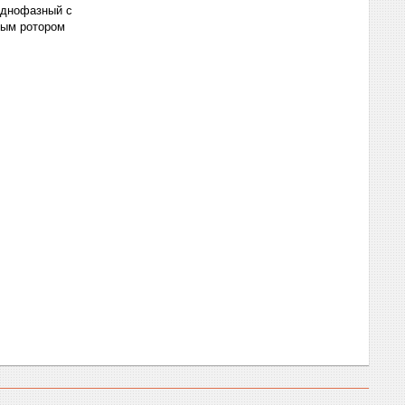
однофазный с
тым ротором