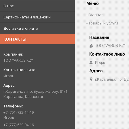
Меню
О нас
Главная
Сертификаты и лицензии
Товары и услуги
Доставка и оплата
КОНТАКТЫ
ТОО "VARUS KZ"
ТОО "VARUS KZ"
Игорь
Игорь
г.Караганда, пр. Б
г.Караганда, пр. Бухар Жырау, 81/1,
Караганда, Казахстан
+7 (701) 735-14-19
Игорь
+7 (777) 629-94-16