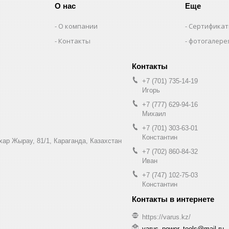
О нас
Еще
О компании
Сертифика
Контакты
фотогалере
+7 (701) 735-14-19
Игорь
+7 (777) 629-94-16
Михаил
+7 (701) 303-63-01
Константин
ухар Жырау, 81/1, Караганда, Казахстан
+7 (702) 860-84-32
Иван
+7 (747) 102-75-03
Константин
https://varus.kz/
varus_power_tools@mail.ru