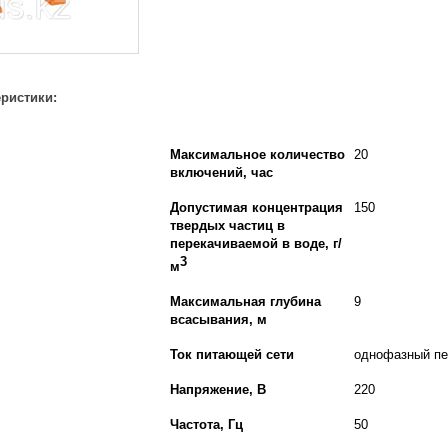
еристики:
Максимальное количество
20
включений, час
Допустимая концентрация
150
твердых частиц в
перекачиваемой в воде, г/
3
м
Максимальная глубина
9
всасывания, м
Ток питающей сети
однофазный п
Напряжение, В
220
Частота, Гц
50