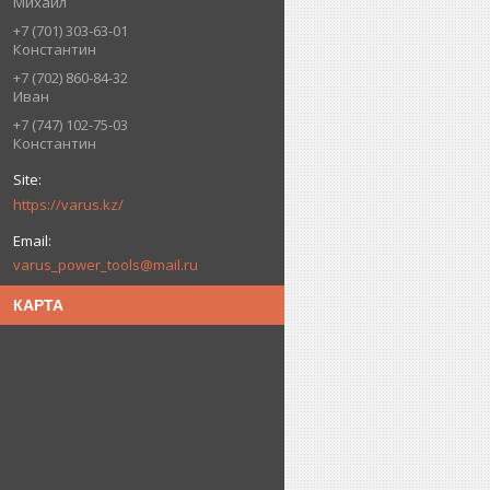
Михаил
+7 (701) 303-63-01
Константин
+7 (702) 860-84-32
Иван
+7 (747) 102-75-03
Константин
https://varus.kz/
varus_power_tools@mail.ru
КАРТА