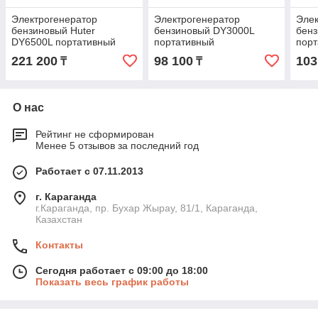
Электрогенератор
Электрогенератор
Элек
бензиновый Huter
бензиновый DY3000L
бен
DY6500L портативный
портативный
пор
221 200
98 100
103
₸
₸
О нас
Рейтинг не сформирован
Менее 5 отзывов за последний год
Работает с 07.11.2013
г. Караганда
г.Караганда, пр. Бухар Жырау, 81/1, Караганда,
Казахстан
Контакты
Сегодня работает с 09:00 до 18:00
Показать весь график работы