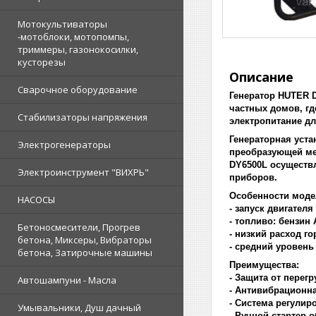
Мотокультиваторы
-мотоблоки, мотопомпы,
триммеры, газонокосилки,
кусторезы
Описание
Сварочное оборудование
Генератор HUTER 
частных домов, гд
Стабилизаторы напряжения
электропитание дл
Генераторная уста
Электрогенераторы
преобразующей мех
DY6500L осуществ
Электроинструмент "ВИХРЬ"
приборов.
Особенности моде
НАСОСЫ
- запуск двигателя
- топливо: бензин 
Бетоносмесители, Прогрев
- низкий расход г
бетона, Миксеры, Вибраторы
- средний уровень
бетона, Затирочные машины
Преимущества:
- Защита от перег
Автошампуни - Масла
- Антивибрационна
- Система регулир
Умывальники, Душ дачный
- Ручной стартер 