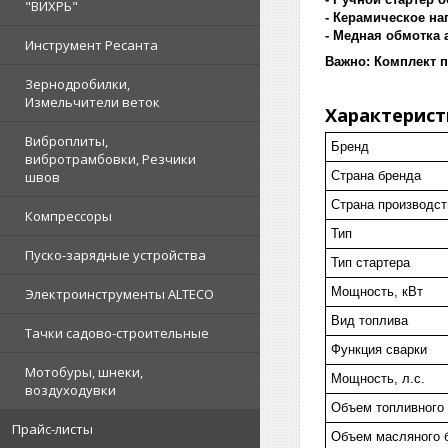
"ВИХРЬ"
- Керамическое на
- Медная обмотка 
Инструмент Ресанта
Важно:
Комплект п
Зернодробилки,
Измельчители веток
Характерист
Виброплиты,
Бренд
вибротрамбовки, Резчики
Страна бренда
швов
Страна производст
Компрессоры
Тип
Пуско-зарядные устройства
Тип стартера
Мощность, кВт
Электроинструменты ALTECO
Вид топлива
Тачки садово-строительные
Функция сварки
Мотобуры, шнеки,
Мощность, л.с.
воздуходувки
Объем топливного 
Прайс-листы
Объем масляного б