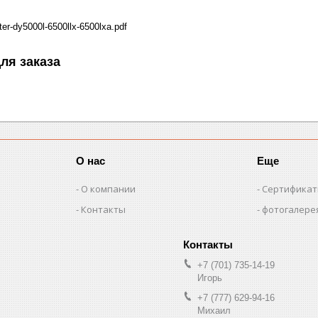
er-dy5000l-6500llx-6500lxa.pdf
ля заказа
О нас
Еще
О компании
Сертифика
Контакты
фотогалере
+7 (701) 735-14-19
Игорь
+7 (777) 629-94-16
Михаил