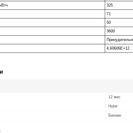
кВтч
325
71
50
3600
Принудительн
4,60606E+12
и
12 мес
Huter
Бензин
я