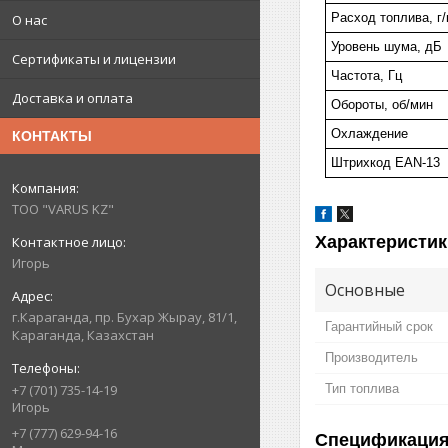
Расход топлива, г/
О нас
Уровень шума, дБ
Сертификаты и лицензии
Частота, Гц
Доставка и оплата
Обороты, об/мин
Охлаждение
КОНТАКТЫ
Штрихкод EAN-13
ТОО "VARUS KZ"
Характеристик
Игорь
Основные
г.Караганда, пр. Бухар Жырау, 81/1,
Гарантийный срок
Караганда, Казахстан
Производитель
Тип топлива
+7 (701) 735-14-19
Игорь
+7 (777) 629-94-16
Спецификаци