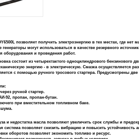
DY6500L
позволяет получить электроэнергию в тех местах, где нет м
е генераторы могут использоваться в качестве резервного источника
я оборудования и проведения работ.
новка состоит из четырехтактого одноцилиндрового бензинового дв
аническую энергию - в электрическую. Смазка осуществляется раз
ляется с помощью ручного тросового стартера. Предусмотрены две
ли:
 через ручной стартер.
АИ-92, пропан, пропан-бутан.
орючего при вместительном топливном баке.
 шума.
руза и недостатка масла позволяют увеличить срок службы и предо
я система позволяет снизить вибрацию и повысить устойчивость а
овки оборотов позволяет экономить топливо и ресурс.
обеспечивает возможность запуска в любых условиях.