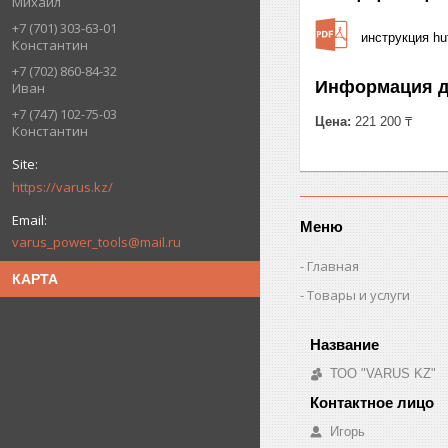
Михаил
+7 (701) 303-63-01
инструкция hut
Константин
+7 (702) 860-84-32
Информация д
Иван
+7 (747) 102-75-03
Цена:
221 200 ₸
Константин
https://varus.kz/
Меню
varus_power_tools@mail.ru
Главная
КАРТА
Товары и услуги
ТОО "VARUS KZ"
Игорь