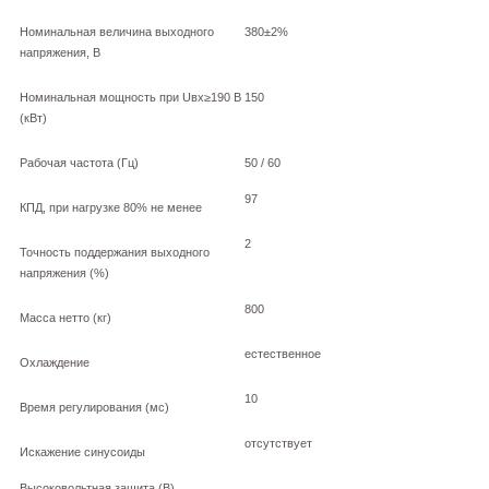
Номинальная величина выходного
380±2%
напряжения, В
Номинальная мощность при Uвх≥190 В
150
(кВт)
Рабочая частота (Гц)
50 / 60
97
КПД, при нагрузке 80% не менее
2
Точность поддержания выходного
напряжения (%)
800
Масса нетто (кг)
естественное
Охлаждение
10
Время регулирования (мс)
отсутствует
Искажение синусоиды
Высоковольтная защита (В)