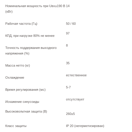
Номинальная мощность при Uвх≥190 В
14
(кВт)
Рабочая частота (Гц)
50 / 60
97
КПД, при нагрузке 80% не менее
8
Точность поддержания выходного
напряжения (%)
35
Масса нетто (кг)
естественное
Охлаждение
5-7
Время регулирования (мс)
отсутствует
Искажение синусоиды
Высоковольтная защита (В)
260±5
Класс защиты
IP 20 (негерметизирован)