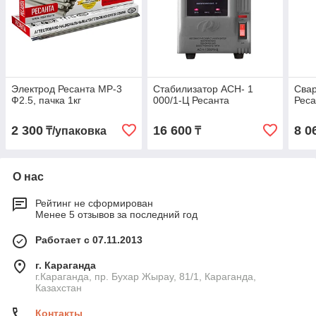
Электрод Ресанта МР-3
Стабилизатор АСН- 1
Сва
Ф2.5, пачка 1кг
000/1-Ц Ресанта
Реса
2 300
16 600
8 0
₸/упаковка
₸
О нас
Рейтинг не сформирован
Менее 5 отзывов за последний год
Работает с 07.11.2013
г. Караганда
г.Караганда, пр. Бухар Жырау, 81/1, Караганда,
Казахстан
Контакты